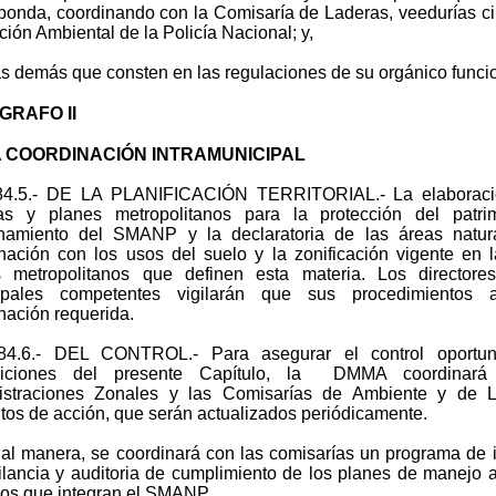
ponda, coordinando con la Comisaría de Laderas, veedurías c
ción Ambiental de la Policía Nacional; y,
 demás que consten en las regulaciones de su orgánico funcio
GRAFO II
A COORDINACIÓN INTRAMUNICIPAL
384.5.- DE LA PLANIFICACIÓN TERRITORIAL.- La elaboraci
icas y planes metropolitanos para la protección del patr
onamiento del SMANP y la declaratoria de las áreas natur
nación con los usos del suelo y la zonificación vigente en 
s metropolitanos que definen esta materia. Los directore
ipales competentes vigilarán que sus procedimientos a
nación requerida.
384.6.- DEL CONTROL.- Para asegurar el control oportu
siciones del presente Capítulo, la DMMA coordinará
istraciones Zonales y las Comisarías de Ambiente y de L
tos de acción, que serán actualizados periódicamente.
al manera, se coordinará con las comisarías un programa de 
ilancia y auditoria de cumplimiento de los planes de manejo 
os que integran el SMANP.