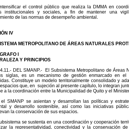
ensificar el control público que realiza la DMMA en coord
es institucionales y sociales, a fin de mantener una vig
miento de las normas de desempeño ambiental.
ÓN IV
ISTEMA METROPOLITANO DE ÁREAS NATURALES PROT
GRAFO I
RALEZA Y PRINCIPIOS
84.11.- DEL SMANP.- El Subsistema Metropolitano de Áreas 
us siglas, es un mecanismo de gestión enmarcado en el
idas. Constituye un modelo territorialmente consolidado y adap
 espacios que, en sujeción al presente capítulo, lo integran ju
e a la coordinación entre la Municipalidad de Quito y el Ministe
el SMANP se asientan y desarrollan las políticas y estrat
tal y desarrollo sostenible, así como las iniciativas públi
van la conservación de sus espacios.
ubsistema se sustenta en una coordinación y cooperación territ
izar la representatividad, conectividad y la conservación de