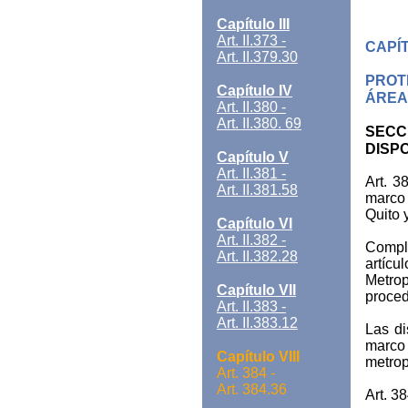
Capítulo III
Art. II.373 -
CAPÍT
Art. II.379.30
PROT
Capítulo IV
ÁREA
Art. II.380 -
Art. II.380. 69
SECCI
DISP
Capítulo V
Art. II.381 -
Art. 3
Art. II.381.58
marco 
Quito 
Capítulo VI
Art. II.382 -
Compl
Art. II.382.28
artícu
Metrop
Capítulo VII
proced
Art. II.383 -
Art. II.383.12
Las di
marco
Capítulo VIII
metrop
Art. 384 -
Art. 384.36
Art. 3