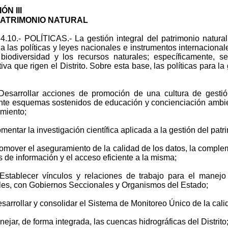
ÓN III
PATRIMONIO NATURAL
84.10.- POLÍTICAS.- La gestión integral del patrimonio natural
 a las políticas y leyes nacionales e instrumentos internacional
biodiversidad y los recursos naturales; específicamente, se
iva que rigen el Distrito. Sobre esta base, las políticas para la
sarrollar acciones de promoción de una cultura de gestió
te esquemas sostenidos de educación y concienciación ambien
miento;
entar la investigación científica aplicada a la gestión del patr
mover el aseguramiento de la calidad de los datos, la compleme
s de información y el acceso eficiente a la misma;
tablecer vínculos y relaciones de trabajo para el manejo 
les, con Gobiernos Seccionales y Organismos del Estado;
arrollar y consolidar el Sistema de Monitoreo Único de la cali
ejar, de forma integrada, las cuencas hidrográficas del Distrito