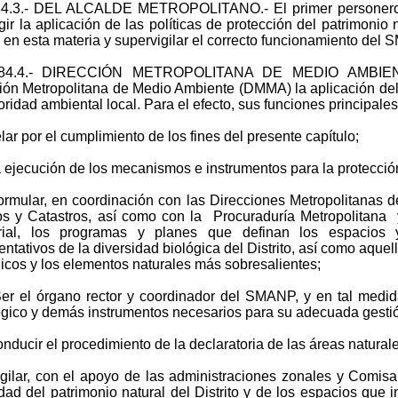
384.3.- DEL ALCALDE METROPOLITANO.- El primer personero 
igir la aplicación de las políticas de protección del patrimonio
 en esta materia y supervigilar el correcto funcionamiento del
384.4.- DIRECCIÓN METROPOLITANA DE MEDIO AMBIENT
ión Metropolitana de Medio Ambiente (DMMA) la aplicación del
oridad ambiental local. Para el efecto, sus funciones principales
ar por el cumplimiento de los fines del presente capítulo;
ejecución de los mecanismos e instrumentos para la protección
mular, en coordinación con las Direcciones Metropolitanas de P
s y Catastros, así como con la Procuraduría Metropolitana y
torial, los programas y planes que definan los espacios
entativos de la diversidad biológica del Distrito, así como aque
icos y los elementos naturales más sobresalientes;
 el órgano rector y coordinador del SMANP, y en tal medida 
égico y demás instrumentos necesarios para su adecuada gesti
ducir el procedimiento de la declaratoria de las áreas natural
ilar, con el apoyo de las administraciones zonales y Comisa
idad del patrimonio natural del Distrito y de los espacios que