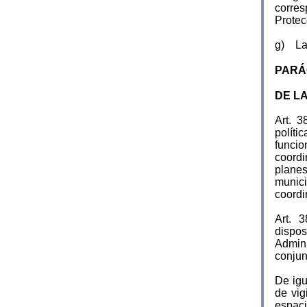
corres
Protec
g) Las
PARÁ
DE L
Art. 
polít
funci
coordi
plane
munic
coordi
Art. 
dispo
Admin
conjun
De igu
de vig
espaci