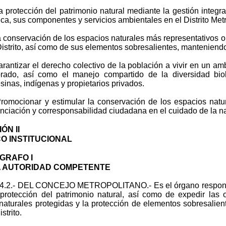
protección del patrimonio natural mediante la gestión integral
ica, sus componentes y servicios ambientales en el Distrito Met
conservación de los espacios naturales más representativos o 
Distrito, así como de sus elementos sobresalientes, manteniend
antizar el derecho colectivo de la población a vivir en un a
ibrado, así como el manejo compartido de la diversidad bi
inas, indígenas y propietarios privados.
mocionar y estimular la conservación de los espacios natural
nciación y corresponsabilidad ciudadana en el cuidado de la na
ÓN II
O INSTITUCIONAL
GRAFO I
A AUTORIDAD COMPETENTE
84.2.- DEL CONCEJO METROPOLITANO.- Es el órgano responsab
protección del patrimonio natural, así como de expedir las
naturales protegidas y la protección de elementos sobresalient
istrito.