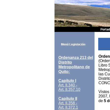
Ordena
Ordenanza 213 del
(Orden
Distrito
Libro 
Metropolitano de
Metrop
Quito:
las Cu
Distri
Capítulo I
CONC
Art. II.340 -
Art. II.357.10
Vistos
2007, 
Capítulo II
de
5 d
Art. II.358 -
Art. II.372.1