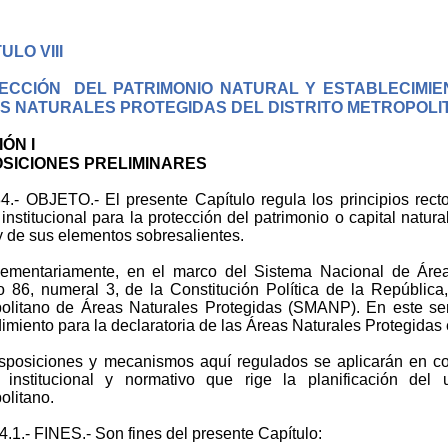
ULO VIII
ECCIÓN DEL PATRIMONIO NATURAL Y ESTABLECIMIE
S NATURALES PROTEGIDAS DEL DISTRITO METROPOLI
ÓN I
OSICIONES PRELIMINARES
84.- OBJETO.- El presente Capítulo regula los principios rec
institucional para la protección del patrimonio o capital natura
y de sus elementos sobresalientes.
ementariamente, en el marco del Sistema Nacional de Áreas
lo 86, numeral 3, de la Constitución Política de la Repúblic
olitano de Áreas Naturales Protegidas (SMANP). En este senti
imiento para la declaratoria de las Áreas Naturales Protegidas 
sposiciones y mecanismos aquí regulados se aplicarán en con
 institucional y normativo que rige la planificación del
olitano.
84.1.- FINES.- Son fines del presente Capítulo: