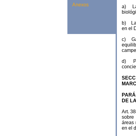
Anexos
a) La 
biológ
b) La 
en el 
c) Gar
equil
campes
d) Pro
concie
SECCI
MARC
PARÁ
DE L
Art. 3
sobre 
áreas 
en el d