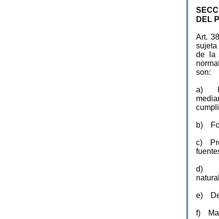
SECCI
DEL 
Art. 3
sujeta
de la 
normat
son:
a) De
median
cumpli
b) Fom
c) Pro
fuente
d) Es
natura
e) Des
f) Man