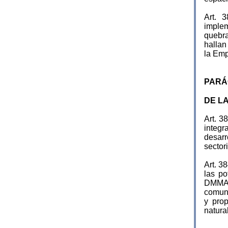
Art.
implem
quebra
hallan
la Emp
PARÁG
DE L
Art. 
integr
desarr
sector
Art. 
las po
DMMA, 
comuna
y prop
natura