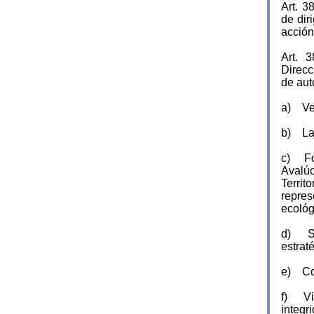
Art. 
de dir
acción
Art. 
Direcc
de aut
a) Vel
b) La 
c) For
Avalúo
Terri
repres
ecológ
d) Ser
estrat
e) Con
f) Vig
integr