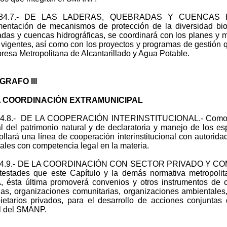
 384.7.- DE LAS LADERAS, QUEBRADAS Y CUENCAS H
entación de mecanismos de protección de la diversidad bio
das y cuencas hidrográficas, se coordinará con los planes y 
 vigentes, así como con los proyectos y programas de gestión q
resa Metropolitana de Alcantarillado y Agua Potable.
RAFO III
A COORDINACIÓN EXTRAMUNICIPAL
384.8.- DE LA COOPERACIÓN INTERINSTITUCIONAL.- Como un
al del patrimonio natural y de declaratoria y manejo de los
ollará una línea de cooperación interinstitucional con autorid
iales con competencia legal en la materia.
384.9.- DE LA COORDINACIÓN CON SECTOR PRIVADO Y COMUN
testades que este Capítulo y la demás normativa metropolit
ésta última promoverá convenios y otros instrumentos de c
s, organizaciones comunitarias, organizaciones ambientales,
ietarios privados, para el desarrollo de acciones conjuntas 
l del SMANP.