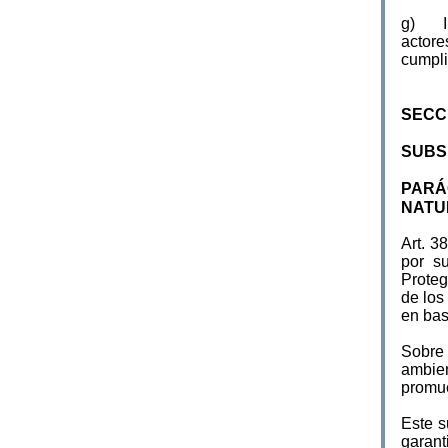
g) Int
actor
cumpli
SECCI
SUBS
PARÁ
NATU
Art. 3
por s
Proteg
de los
en bas
Sobre 
ambien
promue
Este s
garant