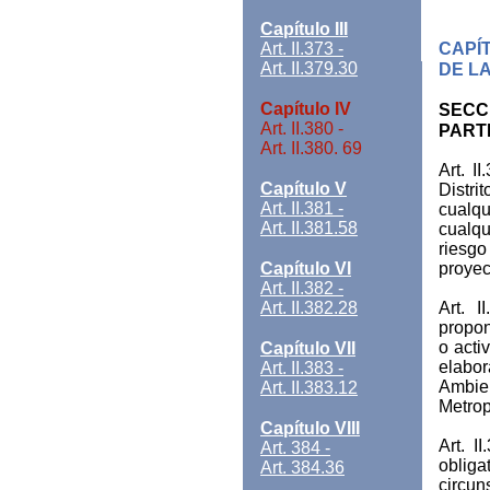
Capítulo III
Art. II.373 -
CAPÍT
Art. II.379.30
DE L
Capítulo IV
SECCI
Art. II.380 -
PART
Art. II.380. 69
Art. I
Capítulo V
Distri
Art. II.381 -
cualqu
Art. II.381.58
cualq
riesgo
Capítulo VI
proyec
Art. II.382 -
Art. II.382.28
Art. 
propon
o acti
Capítulo VII
elabor
Art. II.383 -
Ambien
Art. II.383.12
Metrop
Capítulo VIII
Art. 
Art. 384 -
oblig
Art. 384.36
circun