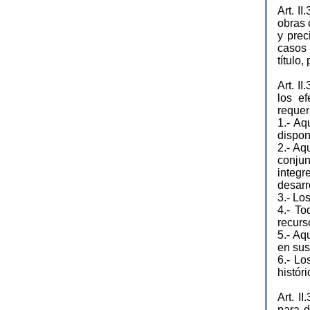
Art. I
obras 
y prec
casos 
título,
Art. I
los ef
requer
1.- Aq
dispon
2.- Aq
conjun
integ
desarro
3.- Lo
4.- To
recurso
5.- Aq
en sus
6.- Lo
histór
Art. 
para d