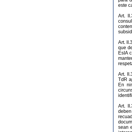
este c
Art. 
consul
conte
subsid
Art. I
que de
EsIA c
manten
respet
Art. I
TdR ap
En ni
circun
identif
Art. 
deben 
recuad
docum
sean e