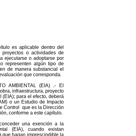
ulo es aplicable dentro del
s, proyectos o actividades de
a ejecutarse o adoptarse por
o representen algún tipo de
ren de manera substancial el
e evaluación que corresponda.
O AMBIENTAL (EIA) .- El
bra, infraestructura, proyecto
(EIA); para el efecto, deberá
DAM) o un Estudio de Impacto
e Control que es la Dirección
ón, conforme a este capítulo.
onceder una exención a la
ntal (EIA), cuando existan
 que hagan imprescindible la