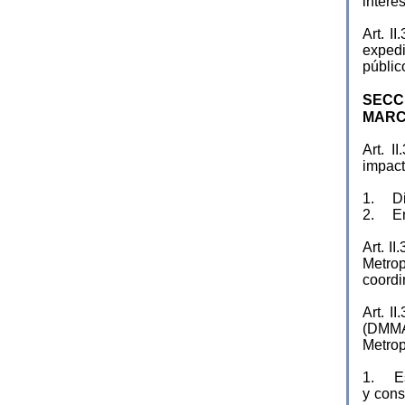
intere
Art. 
expedi
públic
SECCI
MARC
Art. 
impact
1. Dir
2. En
Art. 
Metrop
coordi
Art. 
(DMMA
Metrop
1. Est
y cons