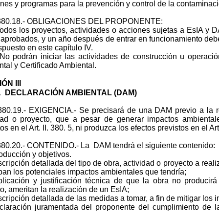
anes y programas para la prevención y control de la contaminaci
II.380.18.- OBLIGACIONES DEL PROPONENTE:
os los proyectos, actividades o acciones sujetas a EsIA y D
 aprobados, y un año después de entrar en funcionamiento debe
ispuesto en este capítulo IV.
podrán iniciar las actividades de construcción u operació
tal y Certificado Ambiental.
ÓN III
A DECLARACIÓN AMBIENTAL (DAM)
I.380.19.- EXIGENCIA.- Se precisará de una DAM previo a la r
idad o proyecto, que a pesar de generar impactos ambienta
os en el Art. II. 380. 5, ni produzca los efectos previstos en el Art
I.380.20.- CONTENIDO.- La DAM tendrá el siguiente contenido:
roducción y objetivos.
scripción detallada del tipo de obra, actividad o proyecto a realiz
ban los potenciales impactos ambientales que tendría;
plicación y justificación técnica de que la obra no producir
lo, ameritan la realización de un EsIA;
scripción detallada de las medidas a tomar, a fin de mitigar los i
claración juramentada del proponente del cumplimiento de 