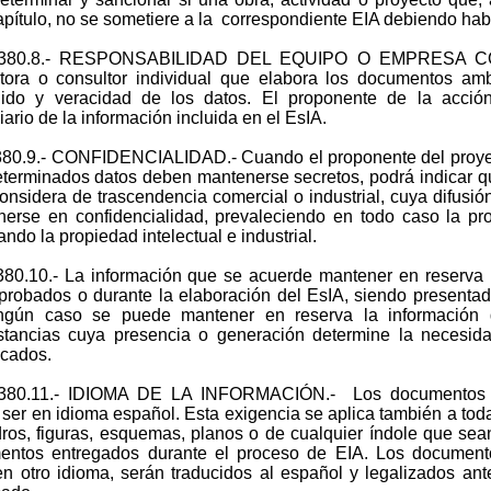
apítulo, no se sometiere a la correspondiente EIA debiendo hab
II.380.8.- RESPONSABILIDAD DEL EQUIPO O EMPRESA C
tora o consultor individual que elabora los documentos am
nido y veracidad de los datos. El proponente de la acci
iario de la información incluida en el EsIA.
I.380.9.- CONFIDENCIALIDAD.- Cuando el proponente del proyec
terminados datos deben mantenerse secretos, podrá indicar qu
onsidera de trascendencia comercial o industrial, cuya difusió
erse en confidencialidad, prevaleciendo en todo caso la prot
ando la propiedad intelectual e industrial.
I.380.10.- La información que se acuerde mantener en reserva
robados o durante la elaboración del EsIA, siendo present
ngún caso se puede mantener en reserva la información de
stancias cuya presencia o generación determine la necesid
icados.
II.380.11.- IDIOMA DE LA INFORMACIÓN.- Los documentos 
ser en idioma español. Esta exigencia se aplica también a toda
ros, figuras, esquemas, planos o de cualquier índole que sea
entos entregados durante el proceso de EIA. Los documento
n otro idioma, serán traducidos al español y legalizados ante