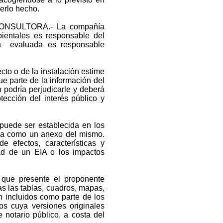
erlo hecho.
ONSULTORA.- La compañía
bientales es responsable del
ón evaluada es responsable
to o de la instalación estime
e parte de la información del
n podría perjudicarle y deberá
ección del interés público y
 puede ser establecida en los
ada como un anexo del mismo.
 efectos, características y
ad de un EIA o los impactos
que presente el proponente
s las tablas, cuadros, mapas,
n incluidos como parte de los
s cuya versiones originales
 notario público, a costa del