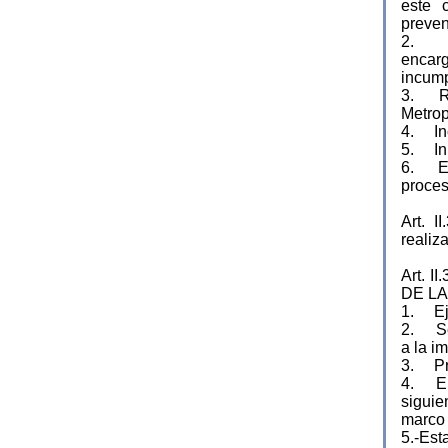
este 
preven
2. La
encar
incump
3. Reg
Metro
4. Inc
5. Ini
6. Emi
proces
Art. 
realiz
Art. 
DE LA
1. Ej
2. Seg
a la i
3. Pre
4. En 
siguie
marco 
5.-Est