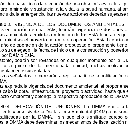
ón de una acción o la ejecución de una obra, infraestructura, pr
igro inminente y sustancial a la vida, a la salud humana, al a
ncluida la emergencia, las nuevas acciones deberán sujetarse 
II.380.3.- VIGENCIA DE LOS DOCUMENTOS AMBIENTALES.- Lo
os en función de una DAM, tendrán vigencia de dos años a 
ias ambientales emitidas en función de los EsIA tendrán vig
n, mientras el proyecto no entre en operación. Esta licencia a
 año de operación de la acción propuesta; el proponente tiene l
 su delegado, la fecha de inicio de la construcción y posterio
e por DAM o EsIA.
tante, podrán ser revisados en cualquier momento por la D
ello a juicio de la mencionada unidad; dichas motivaci
entalmente sustentadas.
azos señalados comenzarán a regir a partir de la notificación 
MA.
z expirada la vigencia del documento ambiental, el proponente
 a cabo la obra, infraestructura, proyecto o actividad, hasta qu
acto Ambiental y obtenga la respectiva aprobación de la DMMA
I.380.4.- DELEGACIÓN DE FUNCIONES.- La DMMA tendrá la facu
iento y análisis de la Declaratoria Ambiental (DAM) a personas
calificadas por la DMMA, sin que ello signifique egreso e
 la DMMA debe determinar los mecanismos de fiscalización nec