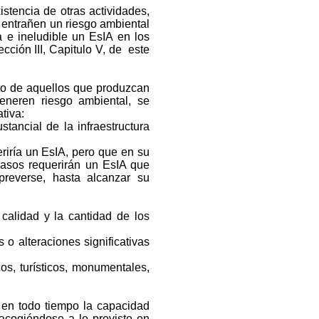
tencia de otras actividades,
 entrañen un riesgo ambiental
a e ineludible un EsIA en los
cción III, Capitulo V, de este
cto de aquellos que produzcan
generen riesgo ambiental, se
tiva:
stancial de la infraestructura
riría un EsIA, pero que en su
 casos requerirán un EsIA que
preverse, hasta alcanzar su
 calidad y la cantidad de los
 alteraciones significativas
cos, turísticos, monumentales,
n todo tiempo la capacidad
 acogiéndose a lo previsto en