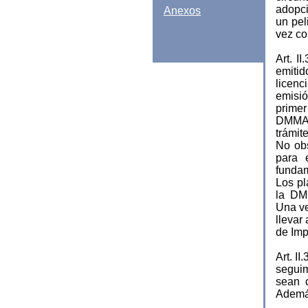
adopci
Anexos
un pel
vez co
Art. 
emitid
licenc
emisió
primer
DMMA o
trámit
No obs
para 
fundam
Los pl
la DM
Una ve
llevar
de Imp
Art. I
seguim
sean 
Además