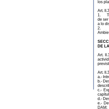
los pl
Art. 
1. Tod
de ser
a lo d
2. No 
Ambien
SECCI
DE L
Art. I
activ
previst
Art. I
a.- Int
b.- De
descri
c.- Ex
capítu
d.- De
e.- De
DAM;