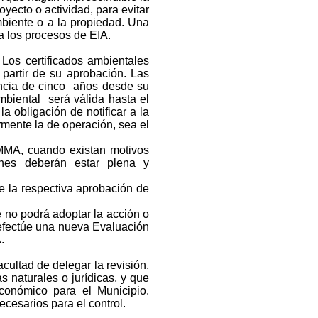
oyecto o actividad, para evitar
mbiente o a la propiedad. Una
a los procesos de EIA.
s certificados ambientales
partir de su aprobación. Las
encia de cinco años desde su
mbiental será válida hasta el
a obligación de notificar a la
rmente la de operación, sea el
MMA, cuando existan motivos
ones deberán estar plena y
de la respectiva aprobación de
 no podrá adoptar la acción o
e efectúe una nueva Evaluación
.
ltad de delegar la revisión,
 naturales o jurídicas, y que
conómico para el Municipio.
esarios para el control.