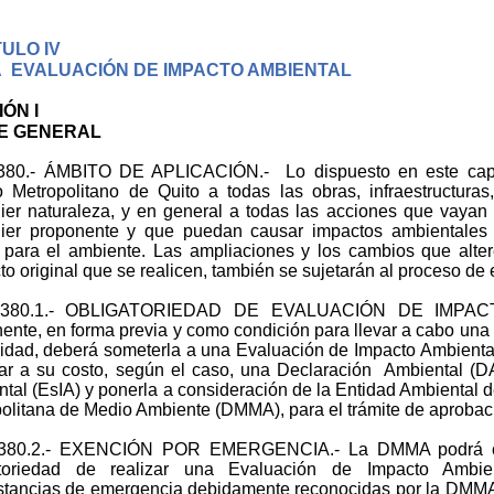
ULO IV
A EVALUACIÓN DE IMPACTO AMBIENTAL
ÓN I
E GENERAL
I.380.- ÁMBITO DE APLICACIÓN.- Lo dispuesto en este capít
to Metropolitano de Quito a todas las obras, infraestructura
ier naturaleza, y en general a todas las acciones que vayan 
uier proponente y que puedan causar impactos ambientales 
 para el ambiente. Las ampliaciones y los cambios que alte
to original que se realicen, también se sujetarán al proceso d
II.380.1.- OBLIGATORIEDAD DE EVALUACIÓN DE IMPACT
ente, en forma previa y como condición para llevar a cabo una o
vidad, deberá someterla a una Evaluación de Impacto Ambiental 
ar a su costo, según el caso, una Declaración Ambiental (
tal (EsIA) y ponerla a consideración de la Entidad Ambiental d
olitana de Medio Ambiente (DMMA), para el trámite de aprobaci
II.380.2.- EXENCIÓN POR EMERGENCIA.- La DMMA podrá c
atoriedad de realizar una Evaluación de Impacto Ambie
stancias de emergencia debidamente reconocidas por la DMMA