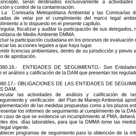
concepto, serán destinados exclusivamente a actividades 
ción y control de la contaminación.
 Comisaría Metropolitana Ambiental y las Comisarías d
gadas de velar por el cumplimiento del marco legal ambie
limiento a lo dispuesto en el presente capítulo.
ular, fiscalizar y auditar la participación de sus delegados,
politana de Medio Ambiente DMMA.
luir la participación ciudadana en los procesos de evaluación 
ciar las acciones legales a que haya lugar.
tir licencias ambientales, dentro de su jurisdicción y previo 
o de aprobación.
II.380.16.- ENTIDADES DE SEGUIMIENTO.- Son Entidades
ar el análisis y calificación de la DAM que presentan los regulad
II.380.17.- OBLIGACIONES DE LAS ENTIDADES DE SEGU
S DAM.
ecutar las actividades de análisis y calificación de l
uimiento y verificación del Plan de Manejo Ambiental aproba
mplementación de las medidas propuestas como a los plazos esta
sentar los informes de seguimiento al cumplimiento de la DA
caso de que se evidencie un incumplimiento al PMA, deberá
ntes dos días laborables, para que la DMMA tome las medida
legal vigente.
ablecer programas de seguimiento para la obtención de la in