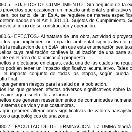
I.380.5.- SUJETOS DE CUMPLIMIENTO.- Sin perjuicio de la exis
o proyectos que ocasionen un impacto ambiental significativo y
isen, por tanto, de un EsIA, se requiere de manera específic
determinados en el Art. II.381.13.- Sujetos de Cumplimiento, Se
 previo al inicio de su construcción y operación.
I.380.6.- EFECTOS.- Al tratarse de una obra, actividad o proye
ectos que impliquen un impacto ambiental significativo o 
irá la realización de un EsIA, sin que esta enumeración sea taxa
uellos cuya realización conlleve la utilización de una parte su
ible en el área de la ubicación propuesta.
uellos a efectuarse en etapas, cada una de las cuales no reque
to podrían tener un impacto significativo acumulativo. Tales
re el impacto conjunto de todas las etapas, según pueda 
llo final.
s que generen riesgos para la salud de la población.
dos los que generen efectos adversos significativos sobre la
s aire, agua, suelo, flora y fauna.
uellos que generen reasentamientos de comunidades humanas o
 sistemas de vida y sus costumbres.
s que generen alteraciones significativas de valores paisajísti
icos o arqueológicos de una zona.
II.380.7.- FACULTAD DE DETERMINACIÓN.- La DMMA tendrá e
eterminar y sancionar si una obra, actividad o proyecto que,