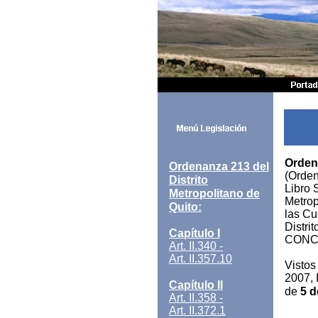
Ordena
Ordenanza 213 del
(Orden
Distrito
Libro 
Metropolitano de
Metrop
Quito:
las Cu
Distri
Capítulo I
CONC
Art. II.340 -
Art. II.357.10
Vistos
2007, 
Capítulo II
de
5 d
Art. II.358 -
Art. II.372.1