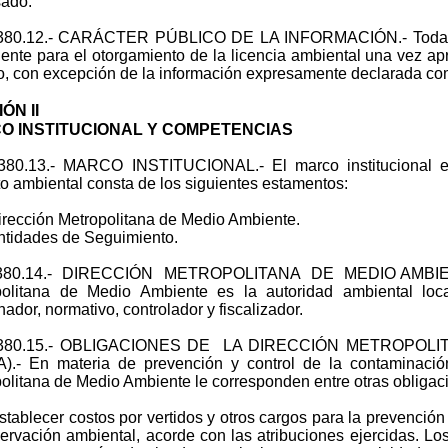
sado.
II.380.12.- CARÁCTER PÚBLICO DE LA INFORMACIÓN.- Toda la
ente para el otorgamiento de la licencia ambiental una vez ap
o, con excepción de la información expresamente declarada co
ÓN II
O INSTITUCIONAL Y COMPETENCIAS
II.380.13.- MARCO INSTITUCIONAL.- El marco institucional 
o ambiental consta de los siguientes estamentos:
ección Metropolitana de Medio Ambiente.
tidades de Seguimiento.
II.380.14.- DIRECCIÓN METROPOLITANA DE MEDIO AMBIEN
olitana de Medio Ambiente es la autoridad ambiental local
nador, normativo, controlador y fiscalizador.
II.380.15.- OBLIGACIONES DE LA DIRECCIÓN METROPOL
).- En materia de prevención y control de la contaminació
olitana de Medio Ambiente le corresponden entre otras obligaci
ablecer costos por vertidos y otros cargos para la prevención 
ervación ambiental, acorde con las atribuciones ejercidas. L