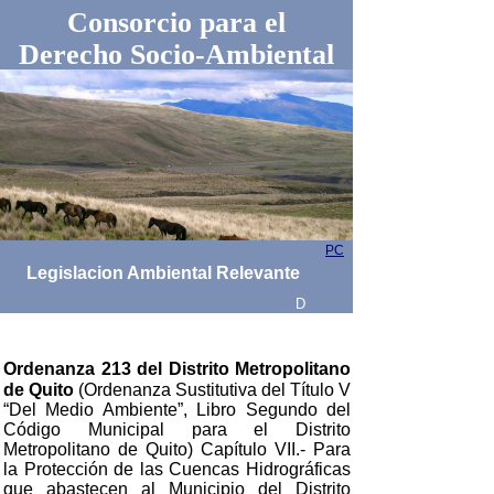
Consorcio para el
Derecho Socio-Ambiental
PC
Legislacion Ambiental Relevante
D
Ordenanza 213 del Distrito Metropolitano
de Quito
(Ordenanza Sustitutiva del Título V
“Del Medio Ambiente”, Libro Segundo del
Código Municipal para el Distrito
Metropolitano de Quito) Capítulo VII.- Para
la Protección de las Cuencas Hidrográficas
que abastecen al Municipio del Distrito