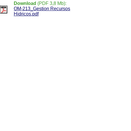
Download
(PDF 3,8 Mb):
OM-213_Gestion Recursos
Hidricos.pdf
Ordenanza 213 del Distrito Metropolitano
de Quito:
Capítulo I
Art. II.340 -
Art. II.357.10
Capítulo II
Art. II.358 -
Art. II.372.1
Capítulo III