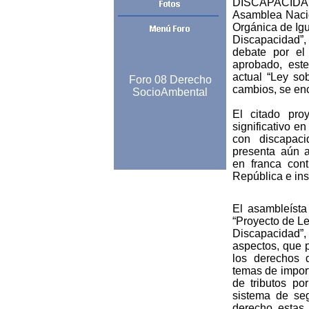
DISCAPACIDAD
Asamblea Nacio
Orgánica de Ig
Discapacidad”
debate por e
aprobado, est
actual “Ley so
Foro 08 Derecho
cambios, se enc
SocioAmbental
El citado pro
significativo e
con discapac
presenta aún 
en franca cont
República e ins
El asambleísta
“Proyecto de L
Discapacidad”
aspectos, que p
los derechos 
temas de import
de tributos po
sistema de seg
derecho estas