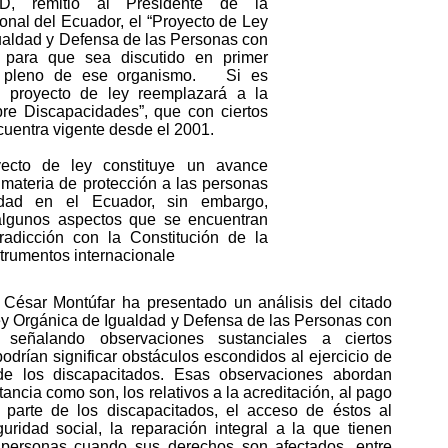
, remitió al Presidente de la
nal del Ecuador, el “Proyecto de Ley
ualdad y Defensa de las Personas con
, para que sea discutido en primer
l pleno de ese organismo. Si es
e proyecto de ley reemplazará a la
bre Discapacidades”, que con ciertos
uentra vigente desde el 2001.
yecto de ley constituye un avance
n materia de protección a las personas
idad en el Ecuador, sin embargo,
algunos aspectos que se encuentran
radicción con la Constitución de la
trumentos internacionale
 César Montúfar ha presentado un análisis del citado
ey Orgánica de Igualdad y Defensa de las Personas con
, señalando observaciones sustanciales a ciertos
odrían significar obstáculos escondidos al ejercicio de
de los discapacitados. Esas observaciones abordan
ancia como son, los relativos a la acreditación, al pago
r parte de los discapacitados, el acceso de éstos al
uridad social, la reparación integral a la que tienen
 personas cuando sus derechos son afectados, entre