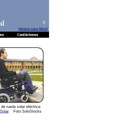
al
E
Version para Movil
a de rueda solar eléctrica
Solar
Foto:SoloStocks