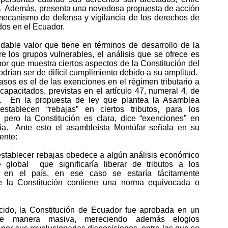
és. Además, presenta una novedosa propuesta de acción
ecanismo de defensa y vigilancia de los derechos de
dos en el Ecuador.
dable valor que tiene en términos de desarrollo de la
re los grupos vulnerables, el análisis que se ofrece es
or que muestra ciertos aspectos de la Constitución del
drían ser de difícil cumplimiento debido a su amplitud.
sos es el de las exenciones en el régimen tributario a
scapacitados, previstas en el artículo 47, numeral 4, de
ón. En la propuesta de ley que plantea la Asamblea
establecen “rebajas” en ciertos tributos, para los
, pero la Constitución es clara, dice “exenciones” en
aria. Ante esto el asambleísta Montúfar señala en su
iente:
establecer rebajas obedece a algún análisis económico
 global que significaría liberar de tributos a los
s en el país, en ese caso se estaría tácitamente
e la Constitución contiene una norma equivocada o
ido, la Constitución de Ecuador fue aprobada en un
de manera masiva, mereciendo además elogios