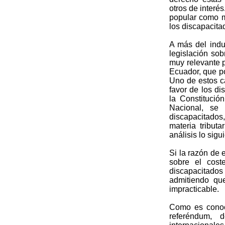
otros de inter
popular como m
los discapacita
A más del indu
legislación sob
muy relevante p
Ecuador, que po
Uno de estos ca
favor de los di
la Constituci
Nacional, se 
discapacitados
materia tribut
análisis lo sigu
Si la razón de 
sobre el coste
discapacitado
admitiendo qu
impracticable.
Como es conoc
referéndum, 