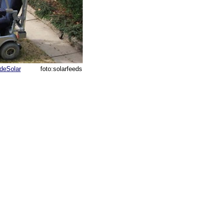
deSolar
foto:solarfeeds