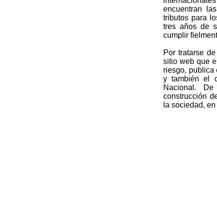
internacionales
encuentran la
tributos para l
tres años de s
cumplir fielmen
Por tratarse d
sitio web que e
riesgo, publica
y también el 
Nacional. De e
construcción de
la sociedad, en