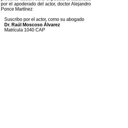
por el apoderado del actor, doctor Alejandro
Ponce Martínez
Suscribo por el actor, como su abogado
Dr. Raúl Moscoso Álvarez
Matrícula 1040 CAP
Quito, 9 de marzo de 2006
El Artículo original entero se encuentra en
http://www.llacta.org/
notic/2006/not0309b.htm