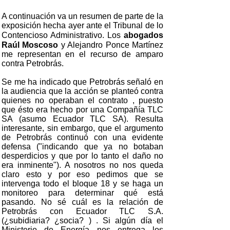
A continuación va un resumen de parte de la
exposición hecha ayer ante el Tribunal de lo
Contencioso Administrativo. Los
abogados
Raúl Moscoso
y Alejandro Ponce Martínez
me representan en el recurso de amparo
contra Petrobrás.
Se me ha indicado que Petrobrás señaló en
la audiencia que la acción se planteó contra
quienes no operaban el contrato , puesto
que ésto era hecho por una Compañía TLC
SA (asumo Ecuador TLC SA). Resulta
interesante, sin embargo, que el argumento
de Petrobrás continuó con una evidente
defensa ("indicando que ya no botaban
desperdicios y que por lo tanto el daño no
era inminente"). A nosotros no nos queda
claro esto y por eso pedimos que se
intervenga todo el bloque 18 y se haga un
monitoreo para determinar qué está
pasando. No sé cuál es la relación de
Petrobrás con Ecuador TLC S.A.
(¿subidiaria? ¿socia? ) . Si algún día el
Ministerio de Energía nos entrega los