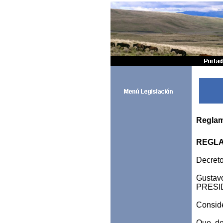
Reglam
REGLA
Decreto
Gustav
PRESI
Consid
Que de 