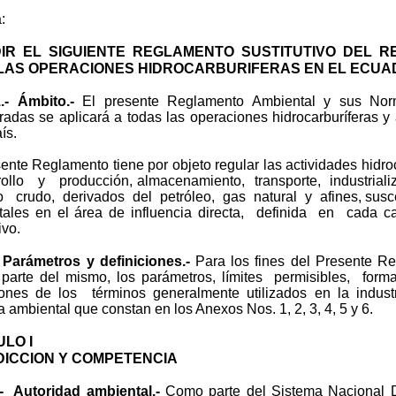
:
IR EL SIGUIENTE REGLAMENTO SUSTITUTIVO DEL R
LAS OPERACIONES HIDROCARBURIFERAS EN EL ECUA
.- Ámbito.-
El presente Reglamento Ambiental y sus No
radas se aplicará a todas las operaciones hidrocarburíferas y 
ís.
ente Reglamento tiene por objeto regular las actividades hidr
ollo y producción, almacenamiento, transporte, industrializ
o crudo, derivados del petróleo, gas natural y afines, susce
tales en el área de influencia directa, definida en cada ca
ivo.
- Parámetros y definiciones.-
Para los fines del Presente 
 parte del mismo, los parámetros, límites permisibles, form
iones de los términos generalmente utilizados en la indust
a ambiental que constan en los Anexos Nos. 1, 2, 3, 4, 5 y 6.
ULO I
DICCION Y COMPETENCIA
.- Autoridad ambiental.-
Como parte del Sistema Nacional 