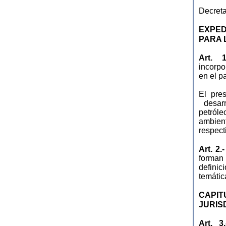
Decreta
EXPED
PARA 
Art. 1
incorpo
en el pa
El pres
desarr
petróle
ambien
respect
Art. 2.
forman
definic
temátic
CAPIT
JURIS
Art. 3