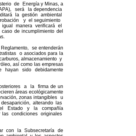
sterio de Energía y Minas, a
APA), será la dependencia
uditará la gestión ambiental
aprobación y el seguimiento
 igual manera verificará el
 caso de incumplimiento del
s.
e Reglamento, se entenderán
atistas o asociados para la
ocarburos, almacenamiento y
róleo, así como las empresas
que hayan sido debidamente
posteriores a la firma de un
lecieren áreas ecológicamente
rvación, zonas intangibles u
e desaparición, alterando las
, el Estado y la compañía
r las condiciones originales
ar con la Subsecretaría de
ón ambiental y los aspectos