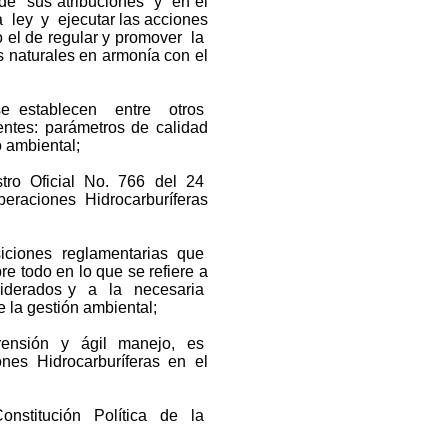
e sus atribuciones y en el
a ley y ejecutar las acciones
 el de regular y promover la
s naturales en armonía con el
se establecen entre otros
ntes: parámetros de calidad
 ambiental;
tro Oficial No. 766 del 24
eraciones Hidrocarburíferas
siciones reglamentarias que
re todo en lo que se refiere a
nsiderados y a la necesaria
e la gestión ambiental;
mprensión y ágil manejo, es
nes Hidrocarburíferas en el
 Constitución Política de la