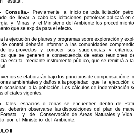
ión estatal.
.- Consulta.-
Previamente al inicio de toda licitación pet
do de llevar a cabo las licitaciones petroleras aplicará en c
gía y Minas y el Ministerio del Ambiente los procedimientos
nto que se expida para el efecto.
a la ejecución de planes y programas sobre exploración y expl
s de control deberán informar a las comunidades comprendid
a de los proyectos y conocer sus sugerencias y criterios
ios que se generen a consecuencia de estas reuniones 
cia escrita, mediante instrumento público, que se remitirá a l
al.
venios se elaborarán bajo los principios de compensación e i
iones ambientales y daños a la propiedad que la ejecución 
n ocasionar a la población. Los cálculos de indemnización se
as oficiales vigentes.
 tales espacios o zonas se encuentren dentro del Pat
les, deberán observarse las disposiciones del plan de man
 Forestal y de Conservación de Áreas Naturales y Vida 
o por el Ministerio del Ambiente.
LO II