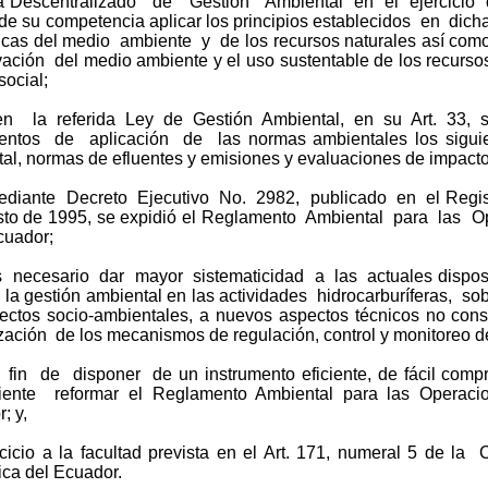
a Descentralizado de Gestión Ambiental en el ejercicio d
de su competencia aplicar los principios establecidos en dich
icas del medio ambiente y de los recursos naturales así como
ación del medio ambiente y el uso sustentable de los recurso
social;
 la referida Ley de Gestión Ambiental, en su Art. 33, 
mentos de aplicación de las normas ambientales los siguie
al, normas de efluentes y emisiones y evaluaciones de impacto
diante Decreto Ejecutivo No. 2982, publicado en el Regis
sto de 1995, se expidió el Reglamento Ambiental para las Op
cuador;
 necesario dar mayor sistematicidad a las actuales dispo
la gestión ambiental en las actividades hidrocarburíferas, sob
pectos socio-ambientales, a nuevos aspectos técnicos no co
lización de los mecanismos de regulación, control y monitoreo d
fin de disponer de un instrumento eficiente, de fácil co
iente reformar el Reglamento Ambiental para las Operacio
; y,
cicio a la facultad prevista en el Art. 171, numeral 5 de la
ca del Ecuador.