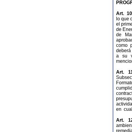
PROGR
Art. 1
lo que 
el prim
de Ener
de Man
aprobac
como pa
deberá 
a su v
mencio
Art. 1
Subsecr
Formato
cumpli
contra
presupu
activid
en cual
Art. 1
ambient
remedia