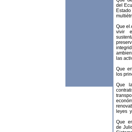
del Ecu
Estado
multiétn
Que el 
vivir 
susten
preser
integr
ambient
las act
Que en
los pri
Que la
contra
transpo
económi
renovab
leyes y
Que en 
de Jul