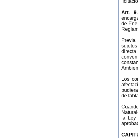
licitac
Art. 9
encarga
de Ener
Reglame
Previa 
sujeto
direct
conven
constan
Ambient
Los con
afectac
pudiera
de tabl
Cuando
Natura
la Ley
aprobad
CAPITU