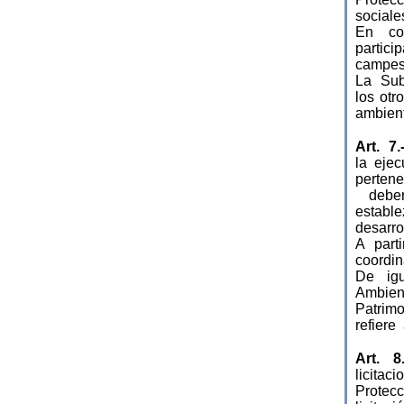
sociale
En con
partici
campesi
La Sub
los otr
ambient
Art. 7
la eje
perten
deberá
establ
desarro
A parti
coordin
De igu
Ambien
Patrim
refiere
Art. 8
licita
Protec