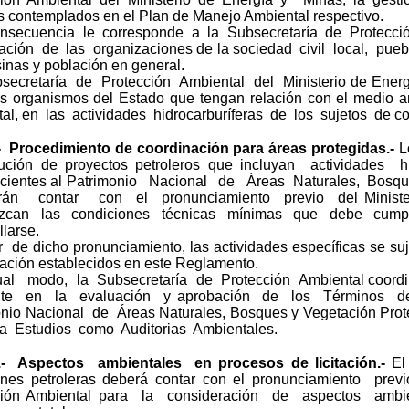
s contemplados en el Plan de Manejo Ambiental respectivo.
secuencia le corresponde a la Subsecretaría de Protecc
pación de las organizaciones de la sociedad civil local, pu
nas y población en general.
secretaría de Protección Ambiental del Ministerio de Ene
os organismos del Estado que tengan relación con el medio am
al, en las actividades hidrocarburíferas de los sujetos de con
.- Procedimiento de coordinación para áreas protegidas.-
L
cución de proyectos petroleros que incluyan actividades 
ecientes al Patrimonio Nacional de Áreas Naturales, Bosqu
n contar con el pronunciamiento previo del Minister
ezcan las condiciones técnicas mínimas que debe cumpl
llarse.
r de dicho pronunciamiento, las actividades específicas se suj
ación establecidos en este Reglamento.
al modo, la Subsecretaría de Protección Ambiental coordi
te en la evaluación y aprobación de los Términos de 
onio Nacional de Áreas Naturales, Bosques y Vegetación Prot
 a Estudios como Auditorias Ambientales.
.- Aspectos ambientales en procesos de licitación.-
El
ciones petroleras deberá contar con el pronunciamiento pr
ción Ambiental para la consideración de aspectos ambie