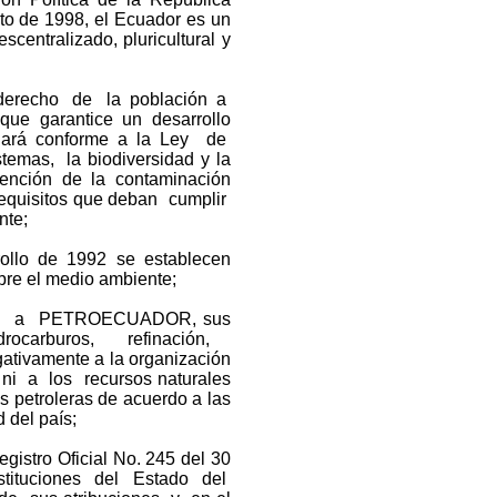
to de 1998, el Ecuador es un
tralizado, pluricultural y
el derecho de la población a
e garantice un desarrollo
gulará conforme a la Ley de
emas, la biodiversidad y la
ención de la contaminación
 requisitos que deban cumplir
nte;
rollo de 1992 se establecen
bre el medio ambiente;
 obliga a PETROECUADOR, sus
idrocarburos, refinación,
gativamente a la organización
 ni a los recursos naturales
s petroleras de acuerdo a las
 del país;
gistro Oficial No. 245 del 30
stituciones del Estado del