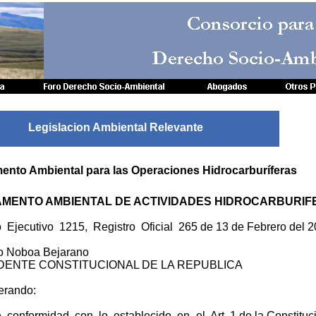
Consorcio para
Consorcio para
Derecho Socio-Amb
Derecho Socio-Amb
Legislacion Ambiental Relevante
ento Ambiental para las Operaciones Hidrocarburíferas
MENTO AMBIENTAL DE ACTIVIDADES HIDROCARBURIF
 Ejecutivo 1215, Registro Oficial 265 de 13 de Febrero del 2
o Noboa Bejarano
DENTE CONSTITUCIONAL DE LA REPUBLICA
erando:
conformidad con lo establecido en el Art. 1 de la Constituc