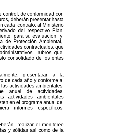
e control, de conformidad con
buros, deberán presentar hasta
 cada contrato, al Ministerio
derivado del respectivo Plan
ente para su evaluación y
ría de Protección Ambiental,
ctividades contractuales, que
 administrativos, rubros que
to consolidado de los entes
gualmente, presentaran a la
ero de cada año y conforme al
 las actividades ambientales
orme anual de actividades
s actividades ambientales
sten en el programa anual de
equiera informes específicos
eberán realizar el monitoreo
das y sólidas así como de la