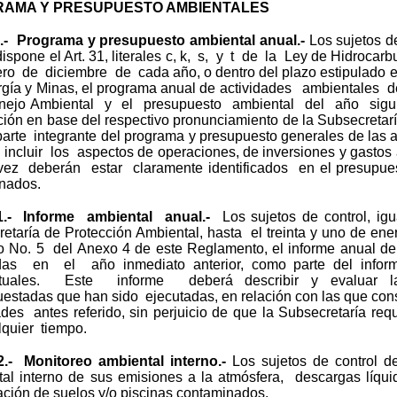
AMA Y PRESUPUESTO AMBIENTALES
0.- Programa y presupuesto ambiental anual.-
Los sujetos d
dispone el Art. 31, literales c, k, s, y t de la Ley de Hidrocar
ero de diciembre de cada año, o dentro del plazo estipulado en
gía y Minas, el programa anual de actividades ambientales 
ejo Ambiental y el presupuesto ambiental del año sigui
ión en base del respectivo pronunciamiento de la Subsecreta
rte integrante del programa y presupuesto generales de las a
incluir los aspectos de operaciones, de inversiones y gastos
ez deberán estar claramente identificados en el presupues
nados.
1.- Informe ambiental anual.-
Los sujetos de control, i
etaría de Protección Ambiental, hasta el treinta y uno de en
 No. 5 del Anexo 4 de este Reglamento, el informe anual de
das en el año inmediato anterior, como parte del inf
ctuales. Este informe deberá describir y evaluar la
estadas que han sido ejecutadas, en relación con las que con
ades antes referido, sin perjuicio de que la Subsecretaría r
quier tiempo.
2.- Monitoreo ambiental interno.-
Los sujetos de control d
al interno de sus emisiones a la atmósfera, descargas líqui
ción de suelos y/o piscinas contaminados.