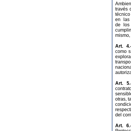
Ambient
través
técnico
en las
de los
cumpli
mismo,
Art. 4.
como s
explor
transpo
nacion
autoriz
Art. 5
contrat
sensibl
otras, 
condic
respect
del con
Art. 6
Protec