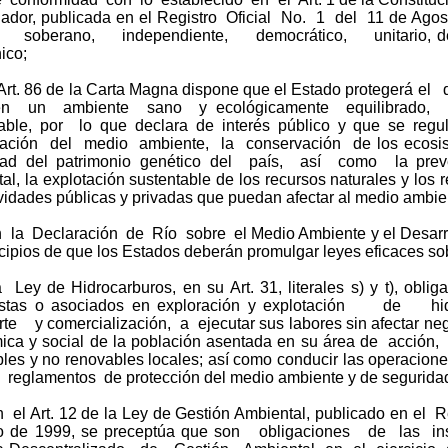
ador, publicada en el Registro Oficial No. 1 del 11 de Agos
 soberano, independiente, democrático, unitario, descen
ico;
Art. 86 de la Carta Magna dispone que el Estado protegerá 
en un ambiente sano y ecológicamente equilibrado, qu
table, por lo que declara de interés público y que se re
vación del medio ambiente, la conservación de los ecosist
idad del patrimonio genético del país, así como la prev
al, la explotación sustentable de los recursos naturales y los
ividades públicas y privadas que puedan afectar al medio ambie
 la Declaración de Río sobre el Medio Ambiente y el Desar
ncipios de que los Estados deberán promulgar leyes eficaces so
 Ley de Hidrocarburos, en su Art. 31, literales s) y t),
tistas o asociados en exploración y explotación de h
rte y comercialización, a ejecutar sus labores sin afectar ne
ca y social de la población asentada en su área de acción,
les y no renovables locales; así como conducir las operacione
 reglamentos de protección del medio ambiente y de seguridad
el Art. 12 de la Ley de Gestión Ambiental, publicado en el Re
io de 1999, se preceptúa que son obligaciones de las in