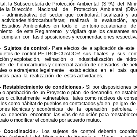
al, la Subsecretaría de Protección Ambiental (SPA) del Mini
 de la Dirección Nacional de Protección Ambiental (DIN
 - administrativa del sector que controlará, fiscalizará y a
 actividades hidrocarburíferas; realizará la evaluación, 
 Estudios Ambientales en todo el territorio ecuatoriano; de
miento de este Reglamento y vigilará que los causantes en
 cumplan con las disposiciones y recomendaciones respectiva
- Sujetos de control.-
Para efectos de la aplicación de est
ujetos de control PETROECUADOR, sus filiales y sus contr
ación y explotación, refinación o industrialización de hidr
rte de hidrocarburos y comercialización de derivados de pet
ales o extranjeras legalmente establecidas en el país 
adas para la realización de estas actividades.
.- Restablecimiento de condiciones.-
Si por disposiciones 
o o aprobación de un Proyecto o plan de desarrollo, se estab
es o culturalmente vulnerables, tales como núcleos de conse
tales como hábitat de pueblos no contactados y/o en peligro d
iones técnicas y económicas de la operación petrolera
iva deberán encontrar las vías de solución para reestablece
trato o modificar el contrato por acuerdo mutuo.
.- Coordinación.-
Los sujetos de control deberán coordin
ción Ambiental del Ministerio de Energía y Minas, la gesti