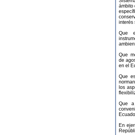
Sistem
ámbito 
específ
conserv
interés 
Que en
instru
ambient
Que me
de ago
en el E
Que es
norman 
los as
flexibi
Que a 
conven
Ecuador
En ejer
Repúbli