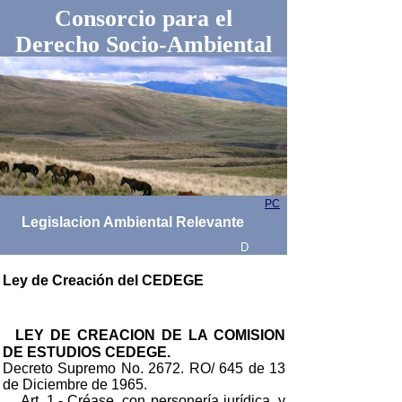
Consorcio para el
Derecho Socio-Ambiental
PC
Legislacion Ambiental Relevante
D
Ley de Creación del CEDEGE
LEY DE CREACION DE LA COMISION
DE ESTUDIOS CEDEGE.
Decreto Supremo No. 2672. RO/ 645 de 13
de Diciembre de 1965.
Art. 1.- Créase, con personería jurídica, y