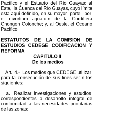
Pacifico y el Estuario del Río Guayas; al
Este, la Cuenca del Río Guayas, cuyo límite
esta aquí definido, en su mayor parte, por
el divortium aquarum de la Cordillera
Chongón Colonche; y, al Oeste, el Océano
Pacifico.
ESTATUTOS DE LA COMISION DE
ESTUDIOS CEDEGE CODIFICACION Y
REFORMA
CAPITULO II
De los medios
Art. 4.- Los medios que CEDEGE utilizar
para la consecución de sus fines ser n los
siguientes:
a. Realizar investigaciones y estudios
correspondientes al desarrollo integral, de
conformidad a las necesidades prioritarias
de las zonas;
b. Ejecutar obras, planes, programas
y proyectos para el desarrollo integral de
la zona; y los que el Gobierno Central le
encargue;