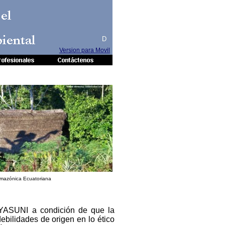
 el
iental
D
Version para Movil
mazónica Ecuatoriana
l YASUNI a condición de que la
bilidades de origen en lo ético