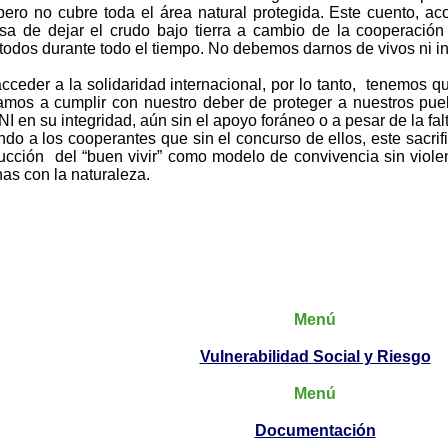
pero no cubre toda el área natural protegida. Este cuento, ac
a de dejar el crudo bajo tierra a cambio de la cooperación 
 todos durante todo el tiempo. No debemos darnos de vivos ni ins
cceder a la solidaridad internacional, por lo tanto, tenemos qu
mos a cumplir con nuestro deber de proteger a nuestros pueb
 en su integridad, aún sin el apoyo foráneo o a pesar de la falt
ndo a los cooperantes que sin el concurso de ellos, este sacr
ucción del “buen vivir” como modelo de convivencia sin violen
nas con la naturaleza.
Menú
Vulnerabilidad Social y Riesgo
Menú
Documentación