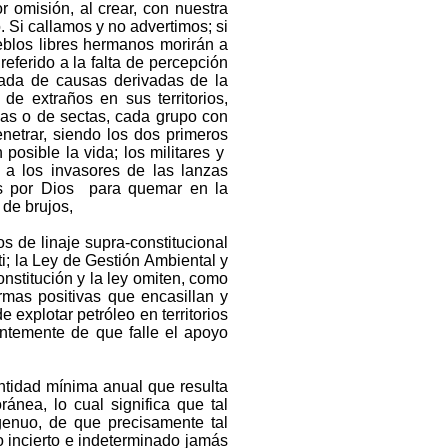
 omisión, al crear, con nuestra
 Si callamos y no advertimos; si
blos libres hermanos morirán a
eferido a la falta de percepción
ada de causas derivadas de la
 de extraños en sus territorios,
sias o de sectas, cada grupo con
netrar, siendo los dos primeros
posible la vida; los militares y
 a los invasores de las lanzas
os por Dios para quemar en la
 de brujos,
 de linaje supra-constitucional
ti; la Ley de Gestión Ambiental y
nstitución y la ley omiten, como
rmas positivas que encasillan y
e explotar petróleo en territorios
ntemente de que falle el apoyo
ntidad mínima anual que resulta
ránea, lo cual significa que tal
genuo, de que precisamente tal
 incierto e indeterminado jamás