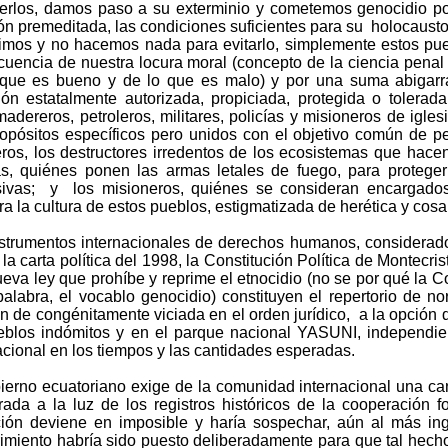
erlos, damos paso a su exterminio y cometemos genocidio por
ón premeditada, las condiciones suficientes para su holocausto.
imos y no hacemos nada para evitarlo, simplemente estos pue
uencia de nuestra locura moral (concepto de la ciencia penal r
 que es bueno y de lo que es malo) y por una suma abigarr
ión estatalmente autorizada, propiciada, protegida o tolerada
adereros, petroleros, militares, policías y misioneros de igle
opósitos específicos pero unidos con el objetivo común de pe
eros, los destructores irredentos de los ecosistemas que hacen 
as, quiénes ponen las armas letales de fuego, para proteger
sivas; y los misioneros, quiénes se consideran encargad
a la cultura de estos pueblos, estigmatizada de herética y cosa
strumentos internacionales de derechos humanos, considerados
la carta política del 1998, la Constitución Política de Montecris
eva ley que prohíbe y reprime el etnocidio (no se por qué la Co
alabra, el vocablo genocidio) constituyen el repertorio de no
can de congénitamente viciada en el orden jurídico, a la opción d
eblos indómitos y en el parque nacional YASUNI, independie
acional en los tiempos y las cantidades esperadas.
ierno ecuatoriano exige de la comunidad internacional una ca
ada a la luz de los registros históricos de la cooperación fo
ción deviene en imposible y haría sospechar, aún al más in
imiento habría sido puesto deliberadamente para que tal hecho