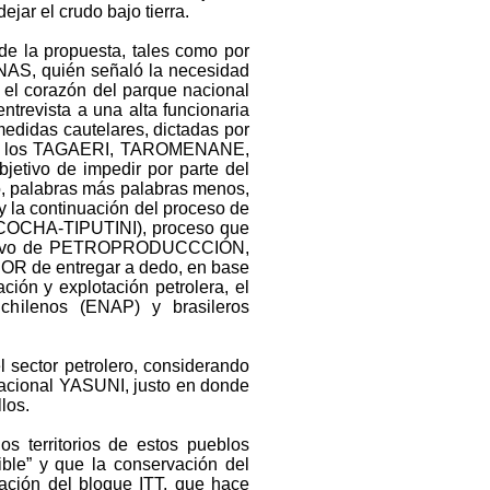
ejar el crudo bajo tierra.
 de la propuesta, tales como por
AS, quién señaló la necesidad
n el corazón del parque nacional
entrevista a una alta funcionaria
edidas cautelares, dictadas por
r a los TAGAERI, TAROMENANE,
tivo de impedir por parte del
jo, palabras más palabras menos,
y la continuación del proceso de
OCOCHA-TIPUTINI), proceso que
perativo de PETROPRODUCCCIÓN,
R de entregar a dedo, en base
ción y explotación petrolera, el
chilenos (ENAP) y brasileros
l sector petrolero, considerando
nacional YASUNI, justo en donde
los.
s territorios de estos pueblos
ble” y que la conservación del
ación del bloque ITT, que hace