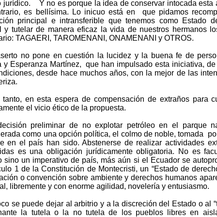
o jurídico. Y no es porque la idea de conservar intocada esta 
ntrario, es bellísima. Lo inicuo está en que pidamos recom
ación principal e intransferible que tenemos como Estado d
l y tutelar de manera eficaz la vida de nuestros hermanos lo
tario: TAGAERI, TAROMENANI, ONAMENANI y OTROS.
serto no pone en cuestión la lucidez y la buena fe de perso
 y Esperanza Martínez, que han impulsado esta iniciativa, de 
ndiciones, desde hace muchos años, con la mejor de las intenc
eriza.
o tanto, en esta espera de compensación de extraños para cu
amente el vicio ético de la propuesta.
decisión preliminar de no explotar petróleo en el parque
erada como una opción política, el colmo de noble, tomada por
e en el país han sido. Abstenerse de realizar actividades ext
idas es una obligación jurídicamente obligatoria. No es fac
o sino un imperativo de país, más aún si el Ecuador se auto
ículo 1 de la Constitución de Montecristi, un “Estado de derech
ación o convención sobre ambiente y derechos humanos aparec
al, libremente y con enorme agilidad, novelería y entusiasmo.
o se puede dejar al arbitrio y a la discreción del Estado o al “
ante la tutela o la no tutela de los pueblos libres en aisl