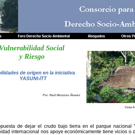
Consorcio para
Derecho Socio-Amb
Vulnerabilidad Social
y Riesgo
ilidades de origen en la iniciativa
YASUNI-ITT
Por: Raúl Moscoso Álvarez
Casa A
opuesta de dejar el crudo bajo tierra en el parque naciona
dad internacional nos apoye económicamente tiene vicios o de