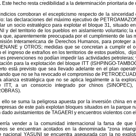
. Este hecho resta credibilidad a la determinación prioritaria de d
indicios corroboran el escepticismo respecto de la sinceridad
lo: las declaraciones del máximo ejecutivo de PETROAMAZON
lar un socio estratégico para explotar el bloque 31, situado e
 y del territorio de los pueblos en aislamiento voluntario; la 
a que, aparentemente preocupada por el cumplimiento de las m
misión Interamericana de Derechos Humanos, para protege
NANE y OTROS; medidas que se concretan a cumplir el obje
 el ingreso de extraños en los territorios de estos pueblos, di
les prevenciones no podían impedir las actividades petroleras; 
atación para la explotación del bloque ITT (ISHPINGO-TAMB
ierto está previsto que sea llevado adelante en el plan o
dando que no se ha revocado el compromiso de PETROECUADO
 alianza estratégica que no se aplica legalmente a la explora
e ITT, a un consorcio integrado por chinos (SINOPEC), 
ROBRAS).
 ello se suma la peligrosa apuesta por la inversión china en e
presas de este país explotan bloques situados en la parque 
 dado avistamientos de TAGAERI y encuentros violentos con el
rría vender a la comunidad internacional la farsa de que lo
nos se encuentran acotados en la denominada “zona intangi
e nacional YASUNI se encuentra asegurada con la no explot