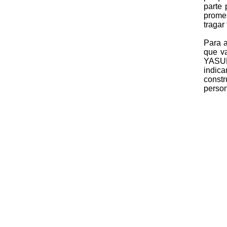
parte 
promes
tragar
Para a
que va
YASUNI
indica
constr
perso