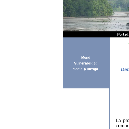
Deb
La pr
comuni