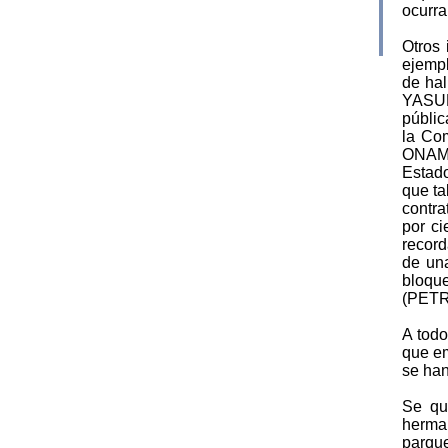
ocurra
Otros 
ejemp
de hal
YASUNI
públic
la Co
ONAME
Estado
que ta
contr
por c
recor
de una
bloqu
(PET
A todo
que em
se han
Se que
herma
parqu