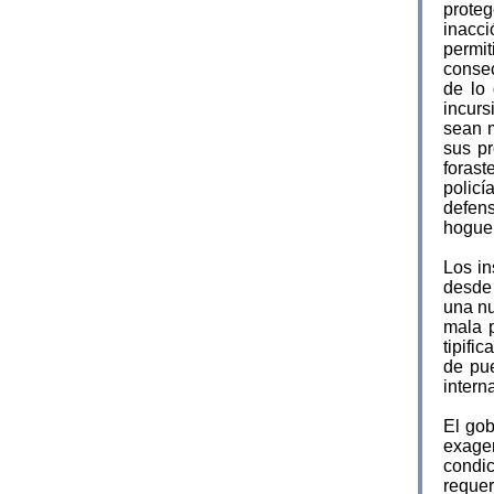
proteg
inacci
permit
consec
de lo
incurs
sean m
sus pr
forast
policí
defen
hoguer
Los in
desde 
una nu
mala p
tipifi
de pu
intern
El gob
exager
condi
requer