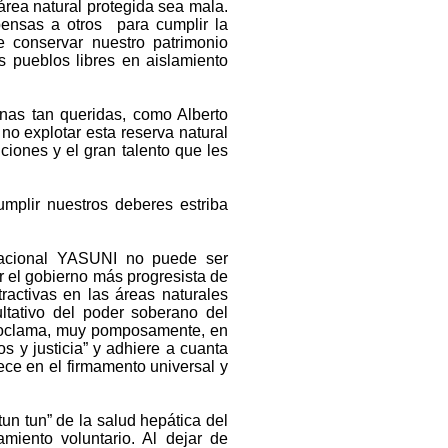
área natural protegida sea mala.
pensas a otros para cumplir la
e conservar nuestro patrimonio
s pueblos libres en aislamiento
nas tan queridas, como Alberto
no explotar esta reserva natural
iones y el gran talento que les
mplir nuestros deberes estriba
 nacional YASUNI no puede ser
 el gobierno más progresista de
ractivas en las áreas naturales
ultativo del poder soberano del
proclama, muy pomposamente, en
os y justicia” y adhiere a cuanta
e en el firmamento universal y
tun tun” de la salud hepática del
amiento voluntario. Al dejar de