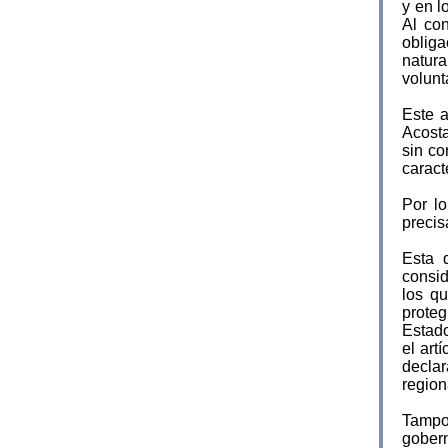
y en l
Al co
oblig
natura
volun
Este a
Acosta
sin co
caract
Por l
precis
Esta 
consid
los qu
proteg
Estad
el art
declar
region
Tampoc
gobern