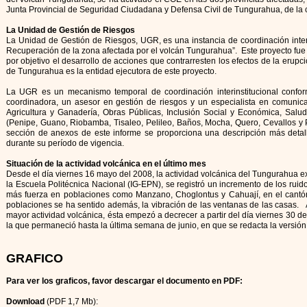
Junta Provincial de Seguridad Ciudadana y Defensa Civil de Tungurahua, de la
La Unidad de Gestión de Riesgos
La Unidad de Gestión de Riesgos, UGR, es una instancia de coordinación interi
Recuperación de la zona afectada por el volcán Tungurahua”. Este proyecto fue
por objetivo el desarrollo de acciones que contrarresten los efectos de la eru
de Tungurahua es la entidad ejecutora de este proyecto.
La UGR es un mecanismo temporal de coordinación interinstitucional confor
coordinadora, un asesor en gestión de riesgos y un especialista en comunicac
Agricultura y Ganadería, Obras Públicas, Inclusión Social y Económica, Salu
(Penipe, Guano, Riobamba, Tisaleo, Pelileo, Baños, Mocha, Quero, Cevallos y 
sección de anexos de este informe se proporciona una descripción más detall
durante su período de vigencia.
Situación de la actividad volcánica en el último mes
Desde el día viernes 16 mayo del 2008, la actividad volcánica del Tungurahua e
la Escuela Politécnica Nacional (IG-EPN), se registró un incremento de los ru
más fuerza en poblaciones como Manzano, Choglontus y Cahuají, en el cantón 
poblaciones se ha sentido además, la vibración de las ventanas de las casas. 
mayor actividad volcánica, ésta empezó a decrecer a partir del día viernes 30 de
la que permaneció hasta la última semana de junio, en que se redacta la versión 
GRAFICO
Para ver los graficos, favor descargar el documento en PDF:
Download
(PDF 1,7 Mb):