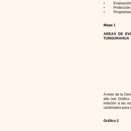
•
Evaluación 
•
Protección 
•
Programas 
Mapa 1
AREAS DE EV
TUNGURAHUA
A nivel de la Di
alto (ver Gráfic
relación a las e
cantonales para e
Gráfico 2