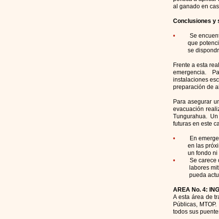
al ganado en ca
Conclusiones y 
•
Se encuent
que potencialme
se dispondrían 
Frente a esta rea
emergencia. Par
instalaciones es
preparación de a
Para asegurar un
evacuación reali
Tungurahua. Un an
futuras en este 
•
En emergen
en las próximas 
un fondo ni ent
•
Se carece d
labores mitigato
pueda actuar s
AREA No. 4: I
A esta área de t
Públicas, MTOP. 
todos sus puente