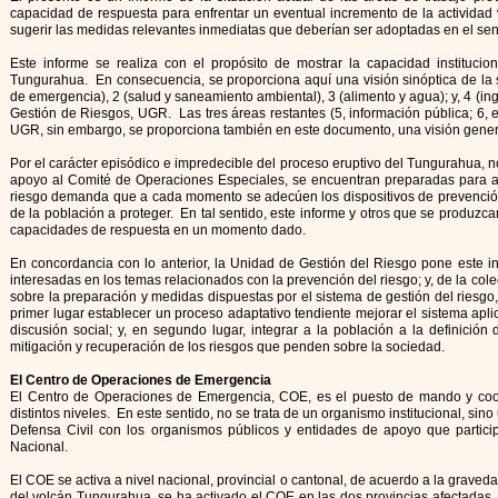
capacidad de respuesta para enfrentar un eventual incremento de la actividad v
sugerir las medidas relevantes inmediatas que deberían ser adoptadas en el se
Este informe se realiza con el propósito de mostrar la capacidad institucio
Tungurahua. En consecuencia, se proporciona aquí una visión sinóptica de la s
de emergencia), 2 (salud y saneamiento ambiental), 3 (alimento y agua); y, 4 (i
Gestión de Riesgos, UGR. Las tres áreas restantes (5, información pública; 6, 
UGR, sin embargo, se proporciona también en este documento, una visión general
Por el carácter episódico e impredecible del proceso eruptivo del Tungurahua, n
apoyo al Comité de Operaciones Especiales, se encuentran preparadas para afr
riesgo demanda que a cada momento se adecúen los dispositivos de prevención e
de la población a proteger. En tal sentido, este informe y otros que se produzcan
capacidades de respuesta en un momento dado.
En concordancia con lo anterior, la Unidad de Gestión del Riesgo pone este in
interesadas en los temas relacionados con la prevención del riesgo; y, de la cole
sobre la preparación y medidas dispuestas por el sistema de gestión del riesg
primer lugar establecer un proceso adaptativo tendiente mejorar el sistema apl
discusión social; y, en segundo lugar, integrar a la población a la definición 
mitigación y recuperación de los riesgos que penden sobre la sociedad.
El Centro de Operaciones de Emergencia
El Centro de Operaciones de Emergencia, COE, es el puesto de mando y coor
distintos niveles. En este sentido, no se trata de un organismo institucional, s
Defensa Civil con los organismos públicos y entidades de apoyo que partici
Nacional.
El COE se activa a nivel nacional, provincial o cantonal, de acuerdo a la grave
del volcán Tungurahua, se ha activado el COE en las dos provincias afectadas,