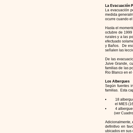
La Evacuación P
La evacuación po
medida generalme
ocurre cuando el 
Hasta el momento
octubre de 1999 
rurales y a las 
efectuado solame
y Baños. De esos
señalen las lecc
De las evacuacio
Juive Grande, cu
familias de las 
Rio Blanco en el
Los Albergues
Según fuentes in
familias. Esta ca
•
18 albergu
el MIES (16) y
•
4 albergue
(ver Cuadro 2).
Adicionalmente, 
definitivo en fa
ubicados en sus 