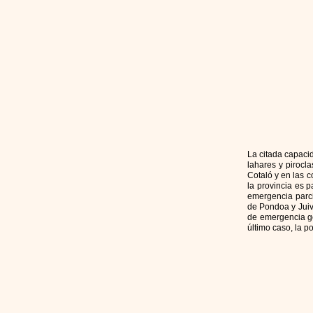
La citada capacid
lahares y pirocl
Cotaló y en las 
la provincia es p
emergencia parci
de Pondoa y Juiv
de emergencia ge
último caso, la p