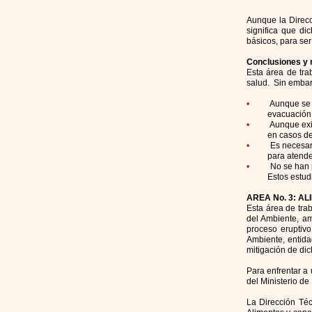
Aunque la Direcc
significa que d
básicos, para se
Conclusiones y 
Esta área de tra
salud. Sin embarg
•
Aunque se 
evacuación pobl
•
Aunque exi
en casos de emer
•
Es necesar
para atender e
•
No se han 
Estos estudios p
AREA No. 3: A
Esta área de trab
del Ambiente, am
proceso eruptivo
Ambiente, entida
mitigación de di
Para enfrentar a
del Ministerio de
La Dirección Té