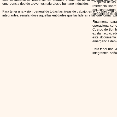
Respecto de las á
emergencia debido a eventos naturales o humano inducidos.
referencial sobre
del Tungurahua. 
Para tener una visión general de todas las áreas de trabajo, en el Cuadro 1 se 
conjunto de medi
integrantes, señalándose aquellas entidades que las lideran y las que forman p
Finalmente, para
operacional concr
Cuerpo de Bomber
existan activida
este documento 
emergencia debid
Para tener una vi
integrantes, señ