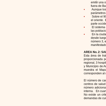
emitir una orden
fuera de Baños.
•
Aunque los
parámetros estab
•
Sobre el 9
el oriente. Esto
parte occidental 
•
El sistema 
las poblaciones 
•
En la ciud
desde luego resp
número 3, encarg
manifestado, el
AREA No. 2: S
Esta área de tra
proporcionada po
regional, 3 hospi
y Municipio de A
muestra el Mapa
corresponden al 
El número de cam
centros de salud
número adicional
interna. En cuan
No existe un cri
demandas de cuid