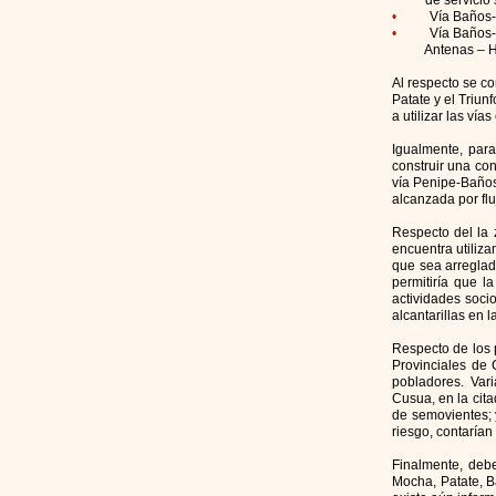
de servicio si o
•
Vía Baños-
•
Vía Baños-
Antenas – Hac
Al respecto se c
Patate y el Triu
a utilizar las vías
Igualmente, para
construir una con
vía Penipe-Baños
alcanzada por flu
Respecto del la 
encuentra utiliz
que sea arreglad
permitiría que l
actividades soc
alcantarillas en 
Respecto de los 
Provinciales de
pobladores. Vari
Cusua, en la cita
de semovientes; 
riesgo, contaría
Finalmente, debe
Mocha, Patate, B