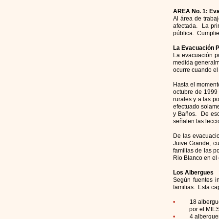
AREA No. 1: Eva
Al área de traba
afectada. La pri
pública. Cumplien
La Evacuación P
La evacuación po
medida generalme
ocurre cuando el 
Hasta el momento
octubre de 1999 
rurales y a las 
efectuado solame
y Baños. De esos
señalen las lecc
De las evacuacio
Juive Grande, cu
familias de las 
Rio Blanco en el
Los Albergues
Según fuentes in
familias. Esta ca
•
18 albergu
por el MIES (1
•
4 albergue