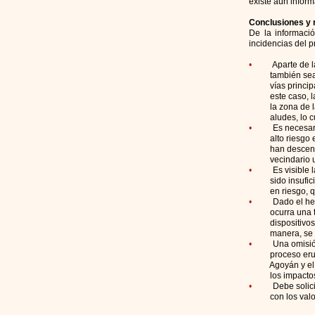
existe aún inform
Conclusiones y 
De la informaci
incidencias del p
•
Aparte de 
también sea afec
vías principales
este caso, la ún
la zona de las A
aludes, lo cual
•
Es necesar
alto riesgo en l
han descendido p
vecindario u
•
Es visible 
sido insuficient
en riesgo, que 
•
Dado el he
ocurra una tempo
dispositivos mec
manera, se evita
•
Una omisión
proceso eruptivo
Agoyán y el Proy
los impactos que
•
Debe solic
con los valores 