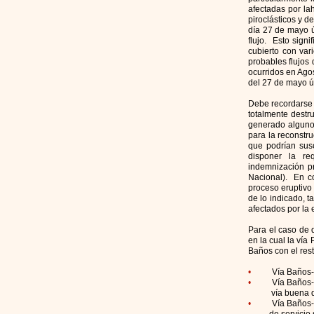
afectadas por la
piroclásticos y d
día 27 de mayo ú
flujo. Esto sign
cubierto con var
probables flujos
ocurridos en Agos
del 27 de mayo ú
Debe recordarse 
totalmente destr
generado algunos
para la reconstru
que podrían sus
disponer la requ
indemnización pr
Nacional). En co
proceso eruptivo
de lo indicado, t
afectados por la 
Para el caso de 
en la cual la vía
Baños con el rest
•
Vía Baños-
•
Vía Baños-
vía buena de d
•
Vía Baños-