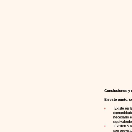
Fuente: Di
Conclusiones y 
En este punto, s
•
Existe en 
comunidades de 
necesario evacua
equivalente de
•
Existen 5 
son previstos pa