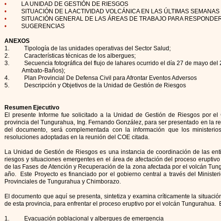
•
LA UNIDAD DE GESTIÓN DE RIESGOS
•
SITUACIÓN DE LA ACTIVIDAD VOLCÁNICA EN LAS ÚLTIMAS SEMANAS
•
SITUACIÓN GENERAL DE LAS ÁREAS DE TRABAJO PARA RESPONDE
•
SUGERENCIAS
ANEXOS
1. Tipología de las unidades operativas del Sector Salud;
2. Características técnicas de los albergues;
3. Secuencia fotográfica del flujo de lahares ocurrido el día 27 de mayo del 
Ambato-Baños);
4. Plan Provincial De Defensa Civil para Afrontar Eventos Adversos
5. Descripción y Objetivos de la Unidad de Gestión de Riesgos
Resumen Ejecutivo
El presente Informe fue solicitado a la Unidad de Gestión de Riesgos por 
provincia del Tungurahua, Ing. Fernando González, para ser presentado en la r
del documento, será complementada con la información que los ministerios
resoluciones adoptadas en la reunión del COE citada.
La Unidad de Gestión de Riesgos es una instancia de coordinación de las enti
riesgos y situaciones emergentes en el área de afectación del proceso eruptiv
de las Fases de Atención y Recuperación de la zona afectada por el volcán Tung
año. Este Proyecto es financiado por el gobierno central a través del Ministe
Provinciales de Tungurahua y Chimborazo.
El documento que aquí se presenta, sintetiza y examina críticamente la situac
de esta provincia, para enfrentar el proceso eruptivo por el volcán Tungurahua. 
1. Evacuación poblacional y albergues de emergencia