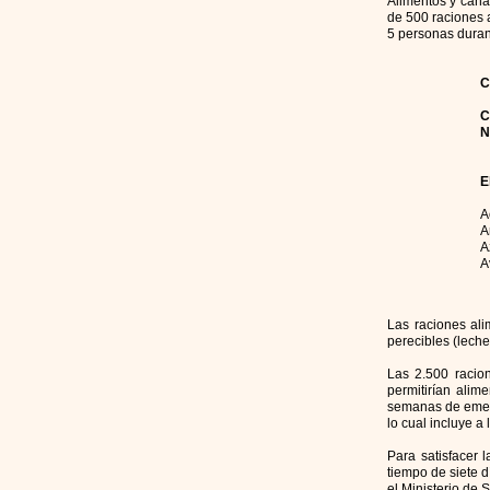
Alimentos y cana
de 500 raciones 
5 personas duran
C
C
N
E
A
A
A
A
Las raciones al
perecibles (leche
Las 2.500 racio
permitirían alim
semanas de emerg
lo cual incluye a
Para satisfacer
tiempo de siete 
el Ministerio de 