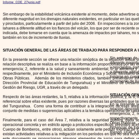
Informe_COE_27junio.pdf
Sin embargo de la estabilidad volcánica existente al momento, debe advertirse q
diferente magnitud en los drenajes naturales existentes, en particular en las qu
y piroclastos, particularmente a partir del julio del 2006. En inspecciones a la
lahares a diferente altitud en los flancos del volcán, los que por ser de recient
indicada, debe tomarse en cuenta que la amenaza de impactos por lahares, no so
también en los de incremento de lluvias.
SITUACIÓN GENERAL DE LAS ÁREAS DE TRABAJO PARA RESPONDER A
Sin embargo de l
En la presente sección se ofrece una relación sinóptica de la situación actual d
diferente magnitu
relación descriptiva se realiza en base a la información proporcionada por las e
y piroclastos, pa
emergencia; 2, referente a la salud y saneamiento ambiental; 3, al alimento y
a diferente altit
respectivamente, por el Ministerio de Inclusión Económica y Social, Ministerio d
tomarse en cuent
Obras Públicas. Además de los ministerios citados, también presentaron info
incremento de llu
Dirección Provincial de Educación de Tungurahua) y el Ministerio de Desarrol
Gestión del Riesgo, UGR, a través de un delegado.
SITUACIÓN GE
Respecto de las áreas restantes, la 5, relativa a la información pública; y, la 
referencial sobre ellas existente, pues por razones diversas las entidades que l
En la presente se
del Tungurahua. Como una forma de contribuir a la integración de esas áreas
relación descript
conjunto de medidas o sugerencias aplicables a la temática operacional de cada
emergencia; 2, r
respectivamente, 
Finalmente, para el caso del Área 7, relativa a la seguridad pública, dada 
Obras Públicas. A
operacional concreta y en estricto apego a protocolos específicos, previstos al ef
Provincial de Ed
Cuerpo de Bomberos,, entre otros), actúan solamente ante pedido expreso de l
Riesgo, UGR, a t
existan actividades relativas a la mitigación en los períodos en que no sea nec
este documento se proporcionan algunos elementos de juicio para definir 