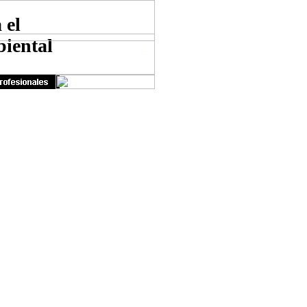
 el
iental
E
Version para Movil