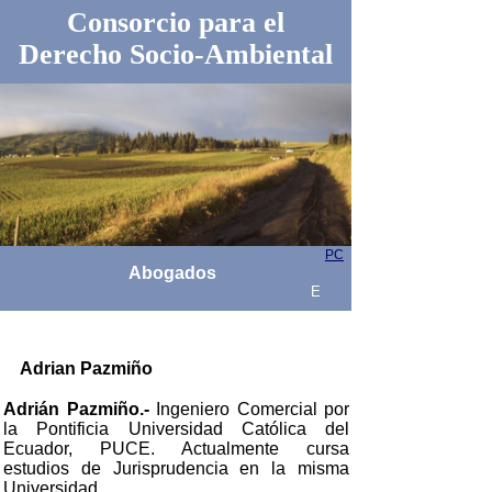
Consorcio para el
Derecho Socio-Ambiental
PC
Abogados
E
Adrian Pazmiño
Adrián Pazmiño.-
Ingeniero Comercial por
la Pontificia Universidad Católica del
Ecuador, PUCE. Actualmente cursa
estudios de Jurisprudencia en la misma
Universidad.