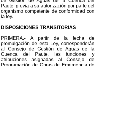
de Gestión de Aguas de la Cuenca del
Paute, previa a su autorización por parte del
organismo competente de conformidad con
la ley.
DISPOSICIONES TRANSITORIAS
PRIMERA.- A partir de la fecha de
promulgación de esta Ley, corresponderán
al Consejo de Gestión de Aguas de la
Cuenca del Paute, las funciones y
atribuciones asignadas al Consejo de
Programación de Obras de Emergencia de
la Cuenca del Río Paute y sus Afluentes.
Las partidas presupuestarias y los recursos
asignados al Consejo de Programación de
Obras de Emergencia de la Cuenca del Río
Paute y sus Afluentes, se trasladarán al
Consejo de Gestión de Aguas de la Cuenca
del Paute.
El Presidente del Consejo de Gestión de
Aguas de la Cuenca del Paute, dirigirá y
vigilará el proceso de transformación